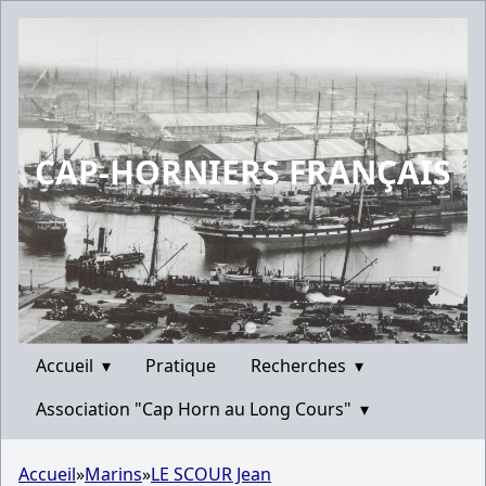
CAP-HORNIERS FRANÇAIS
Accueil
▾
Pratique
Recherches
▾
Association "Cap Horn au Long Cours"
▾
Accueil
»
Marins
»
LE SCOUR Jean