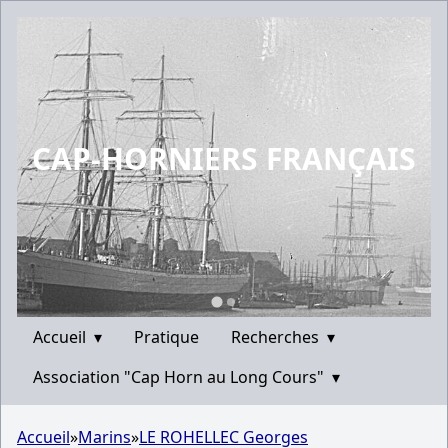
CAP-HORNIERS FRANÇAIS
Accueil
▾
Pratique
Recherches
▾
Association "Cap Horn au Long Cours"
▾
Accueil
»
Marins
»
LE ROHELLEC Georges