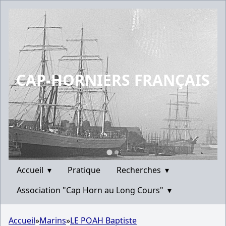
CAP-HORNIERS FRANÇAIS
Accueil
▾
Pratique
Recherches
▾
Association "Cap Horn au Long Cours"
▾
Accueil
»
Marins
»
LE POAH Baptiste