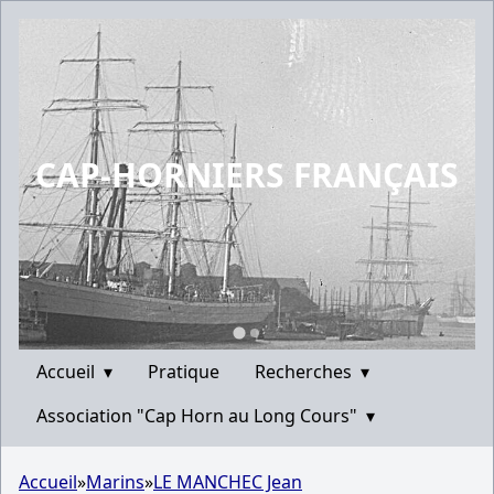
CAP-HORNIERS FRANÇAIS
Accueil
▾
Pratique
Recherches
▾
Association "Cap Horn au Long Cours"
▾
Accueil
»
Marins
»
LE MANCHEC Jean