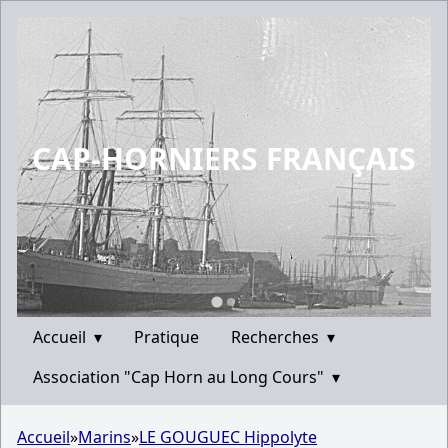
CAP-HORNIERS FRANÇAIS
Accueil
▾
Pratique
Recherches
▾
Association "Cap Horn au Long Cours"
▾
Accueil
»
Marins
»
LE GOUGUEC Hippolyte