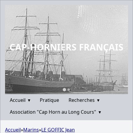
CAP-HORNIERS FRANÇAIS
Accueil
▾
Pratique
Recherches
▾
Association "Cap Horn au Long Cours"
▾
Accueil
»
Marins
»
LE GOFFIC Jean