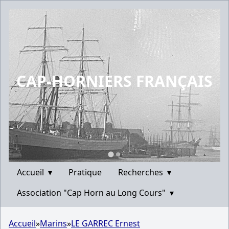
CAP-HORNIERS FRANÇAIS
Accueil
▾
Pratique
Recherches
▾
Association "Cap Horn au Long Cours"
▾
Accueil
»
Marins
»
LE GARREC Ernest