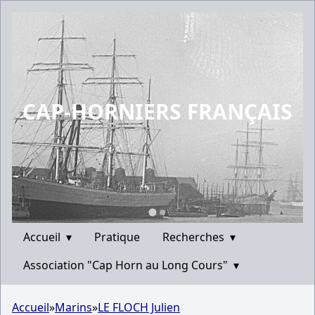
CAP-HORNIERS FRANÇAIS
Accueil
▾
Pratique
Recherches
▾
Association "Cap Horn au Long Cours"
▾
Accueil
»
Marins
»
LE FLOCH Julien