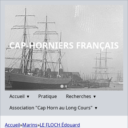
CAP-HORNIERS FRANÇAIS
Accueil
▾
Pratique
Recherches
▾
Association "Cap Horn au Long Cours"
▾
Accueil
»
Marins
»
LE FLOCH Édouard