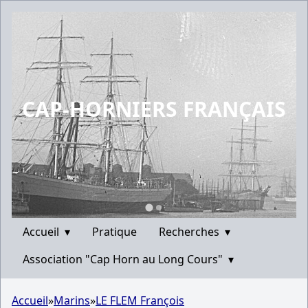
CAP-HORNIERS FRANÇAIS
Accueil
▾
Pratique
Recherches
▾
Association "Cap Horn au Long Cours"
▾
Accueil
»
Marins
»
LE FLEM François