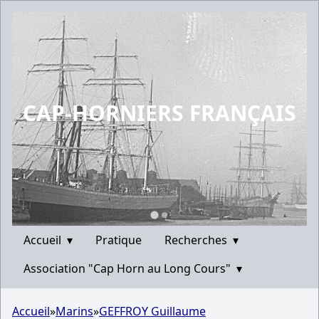
CAP-HORNIERS FRANÇAIS
Accueil
▾
Pratique
Recherches
▾
Association "Cap Horn au Long Cours"
▾
Accueil
»
Marins
»
GEFFROY Guillaume