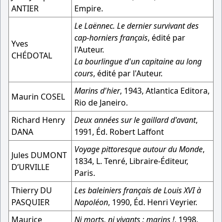
ANTIER
Empire.
Le Laënnec. Le dernier survivant des
cap-horniers français
, édité par
Yves
l'Auteur.
CHÉDOTAL
La bourlingue d'un capitaine au long
cours
, édité par l'Auteur.
Marins d'hier
, 1943, Atlantica Editora,
Maurin COSEL
Rio de Janeiro.
Richard Henry
Deux années sur le gaillard d'avant
,
DANA
1991, Éd. Robert Laffont
Voyage pittoresque autour du Monde
,
Jules DUMONT
1834, L. Tenré, Libraire-Éditeur,
D’URVILLE
Paris.
Thierry DU
Les baleiniers français de Louis XVI à
PASQUIER
Napoléon
, 1990, Éd. Henri Veyrier.
Maurice
Ni morts, ni vivants : marins !
, 1998,