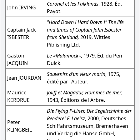
Coronel et les Falklands
, 1928, Éd.
John IRVING
Payot.
"Hard Down ! Hard Down !" The life
Captain Jack
and times of Captain John Isbester
ISBESTER
from Shetland,
2019, Wittles
Piblishing Ltd.
Gaston
Le «Malamock»
, 1979, Éd. du Pen
JACQUIN
Duick.
Souvenirs d’un vieux marin
, 1975,
Jean JOURDAN
édité par l’Auteur.
Maurice
Joliff et Magadur, Hommes de mer
,
KERDRUE
1943, Éditions de l'Arbre.
Die Flying P-Liner, Die Segelschihhe der
Reederei F. Laeisz
, 2000, Deutsches
Peter
Schiffahrtsmuseum, Bremerhaven
KLINGBEIL
und Verlag die Hanse GmbH,