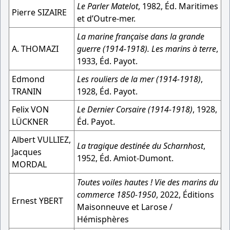
Le Parler Matelot
, 1982, Éd. Maritimes
Pierre SIZAIRE
et d’Outre-mer.
La marine française dans la grande
A. THOMAZI
guerre (1914-1918). Les marins à terre
,
1933, Éd. Payot.
Edmond
Les rouliers de la mer (1914-1918)
,
TRANIN
1928, Éd. Payot.
Felix VON
Le Dernier Corsaire (1914-1918)
, 1928,
LÜCKNER
Éd. Payot.
Albert VULLIEZ,
La tragique destinée du Scharnhost
,
Jacques
1952, Éd. Amiot-Dumont.
MORDAL
Toutes voiles hautes ! Vie des marins du
commerce 1850-1950
, 2022, Éditions
Ernest YBERT
Maisonneuve et Larose /
Hémisphères