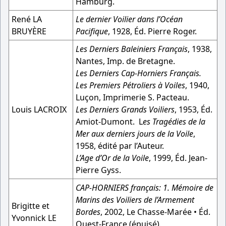
Hamburg.
René LA
Le dernier Voilier dans l’Océan
BRUYÈRE
Pacifique
, 1928, Éd. Pierre Roger.
Les Derniers Baleiniers Français
, 1938,
Nantes, Imp. de Bretagne.
Les Derniers Cap-Horniers Français.
Les Premiers Pétroliers à Voiles
, 1940,
Luçon, Imprimerie S. Pacteau.
Louis LACROIX
Les Derniers Grands Voiliers
, 1953, Éd.
Amiot-Dumont. L
es Tragédies de la
Mer aux derniers jours de la Voile
,
1958, édité par l’Auteur.
L’Age d’Or de la Voile
, 1999, Éd. Jean-
Pierre Gyss.
CAP-HORNIERS français: 1. Mémoire de
Marins des Voiliers de l’Armement
Brigitte et
Bordes
, 2002, Le Chasse-Marée • Éd.
Yvonnick LE
Ouest-France (épuisé).