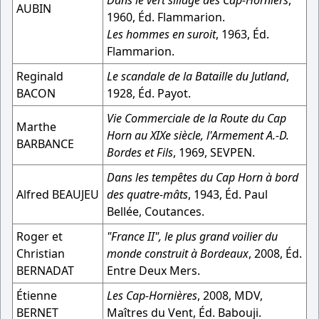
Dans le vert sillage des Cap-Horniers
,
AUBIN
1960, Éd. Flammarion.
Les hommes en suroit
, 1963, Éd.
Flammarion.
Reginald
Le scandale de la Bataille du Jutland
,
BACON
1928, Éd. Payot.
Vie Commerciale de la Route du Cap
Marthe
Horn au XIXe siècle, l'Armement A.-D.
BARBANCE
Bordes et Fils
, 1969, SEVPEN.
Dans les tempêtes du Cap Horn à bord
Alfred BEAUJEU
des quatre-mâts
, 1943, Éd. Paul
Bellée, Coutances.
Roger et
"France II", le plus grand voilier du
Christian
monde construit à Bordeaux
, 2008, Éd.
BERNADAT
Entre Deux Mers.
Étienne
Les Cap-Hornières
, 2008, MDV,
BERNET
Maîtres du Vent, Éd. Babouji.