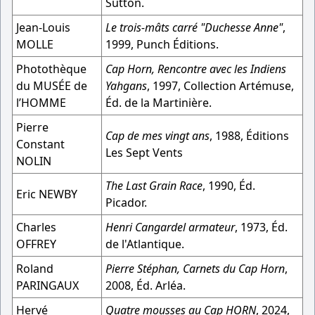
Sutton.
Jean-Louis
Le trois-mâts carré "Duchesse Anne"
,
MOLLE
1999, Punch Éditions.
Photothèque
Cap Horn, Rencontre avec les Indiens
du MUSÉE de
Yahgans
, 1997, Collection Artémuse,
l’HOMME
Éd. de la Martinière.
Pierre
Cap de mes vingt ans
, 1988, Éditions
Constant
Les Sept Vents
NOLIN
The Last Grain Race
, 1990, Éd.
Eric NEWBY
Picador.
Charles
Henri Cangardel armateur
, 1973, Éd.
OFFREY
de l'Atlantique.
Roland
Pierre Stéphan, Carnets du Cap Horn
,
PARINGAUX
2008, Éd. Arléa.
Hervé
Quatre mousses au Cap HORN
, 2024,