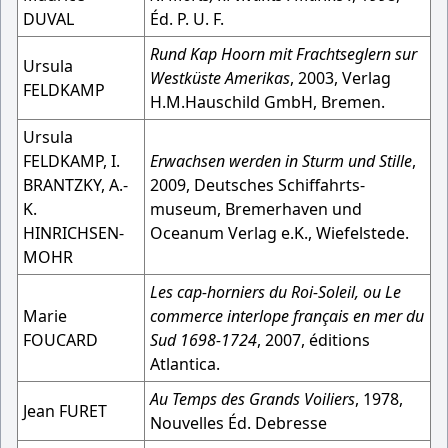
DUVAL
Éd. P. U. F.
Rund Kap Hoorn mit Frachtseglern sur
Ursula
Westküste Amerikas
, 2003, Verlag
FELDKAMP
H.M.Hauschild GmbH, Bremen.
Ursula
FELDKAMP, I.
Erwachsen werden in Sturm und Stille
,
BRANTZKY, A.-
2009, Deutsches Schiffahrts-
K.
museum, Bremerhaven und
HINRICHSEN-
Oceanum Verlag e.K., Wiefelstede.
MOHR
Les cap-horniers du Roi-Soleil, ou Le
Marie
commerce interlope français en mer du
FOUCARD
Sud 1698-1724
, 2007, éditions
Atlantica.
Au Temps des Grands Voiliers
, 1978,
Jean FURET
Nouvelles Éd. Debresse