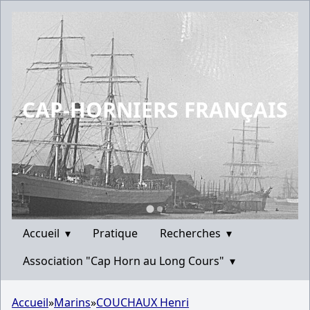
CAP-HORNIERS FRANÇAIS
Accueil
▾
Pratique
Recherches
▾
Association "Cap Horn au Long Cours"
▾
Accueil
»
Marins
»
COUCHAUX Henri