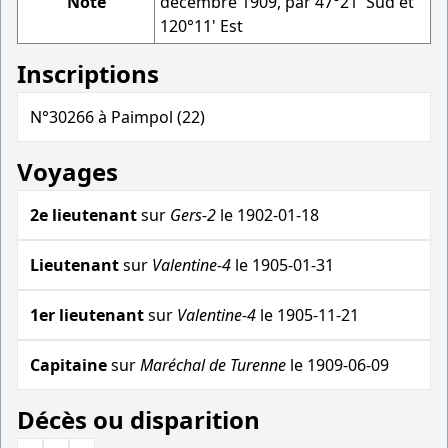
Note
décembre 1909, par 47°21' Sud et
120°11' Est
Inscriptions
N°30266 à Paimpol (22)
Voyages
2e lieutenant
sur
Gers-2
le 1902-01-18
Lieutenant
sur
Valentine-4
le 1905-01-31
1er lieutenant
sur
Valentine-4
le 1905-11-21
Capitaine
sur
Maréchal de Turenne
le 1909-06-09
Décès ou disparition