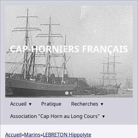
CAP-HORNIERS FRANÇAIS
Accueil
▾
Pratique
Recherches
▾
Association "Cap Horn au Long Cours"
▾
Accueil
»
Marins
»
LEBRETON Hippolyte