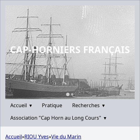
CAP-HORNIERS FRANÇAIS
Accueil
▾
Pratique
Recherches
▾
Association "Cap Horn au Long Cours"
▾
Accueil
»
RIOU Yves
»
Vie du Marin