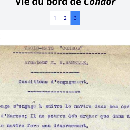
Vie du bord de
Condor
1
2
3