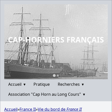
CAP-HORNIERS FRANÇAIS
Accueil
▾
Pratique
Recherches
▾
Association "Cap Horn au Long Cours"
▾
Accueil
»
France II
»
Vie du bord de
France II