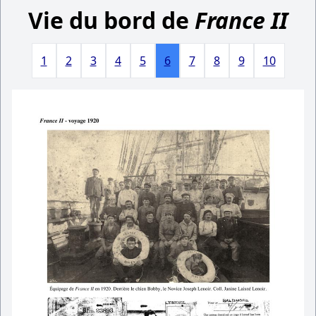
Vie du bord de
France II
1
2
3
4
5
6
7
8
9
10