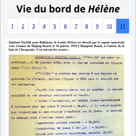
Vie du bord de
Hélène
1
2
3
4
5
6
7
8
9
10
11