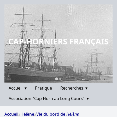
CAP-HORNIERS FRANÇAIS
Accueil
▾
Pratique
Recherches
▾
Association "Cap Horn au Long Cours"
▾
Accueil
»
Hélène
»
Vie du bord de
Hélène