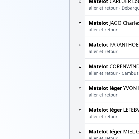
Matelot
CARLUER Lou
aller et retour - Débarq
Matelot
JAGO Charle
aller et retour
Matelot
PARANTHOËN 
aller et retour
Matelot
CORENWIND
aller et retour - Cambus
Matelot léger
YVON 
aller et retour
Matelot léger
LEFEBV
aller et retour
Matelot léger
MIEL G
aller et retour