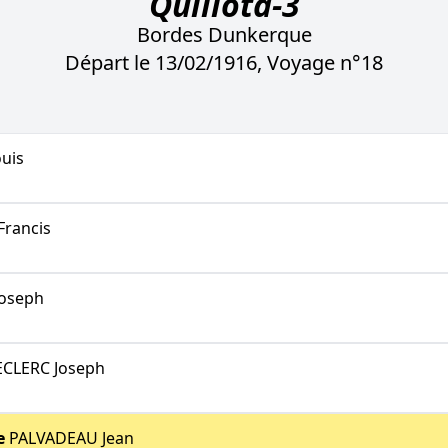
Quillota-3
Bordes Dunkerque
Départ le 13/02/1916, Voyage n°18
uis
rancis
oseph
CLERC Joseph
e
PALVADEAU Jean