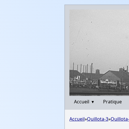
Accueil
▾
Pratique
Accueil
»
Quillota-3
»
Quillota