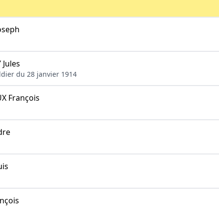
oseph
Jules
oldier du 28 janvier 1914
X François
dre
is
nçois