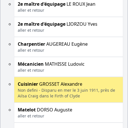
2e maître d'équipage
LE ROUX Jean
aller et retour
2e maître d'équipage
LIORZOU Yves
aller et retour
Charpentier
AUGEREAU Eugène
aller et retour
Mécanicien
MATHISSE Ludovic
aller et retour
Cuisinier
GROSSET Alexandre
Non defini - Disparu en mer le 3 juin 1911, près de
Ailsa Craig dans le Firth of Clyde
Matelot
DORSO Auguste
aller et retour