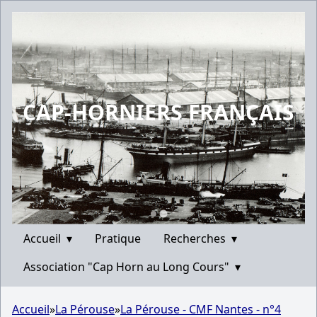
CAP-HORNIERS FRANÇAIS
Accueil
▾
Pratique
Recherches
▾
Association "Cap Horn au Long Cours"
▾
Accueil
»
La Pérouse
»
La Pérouse - CMF Nantes - n°4