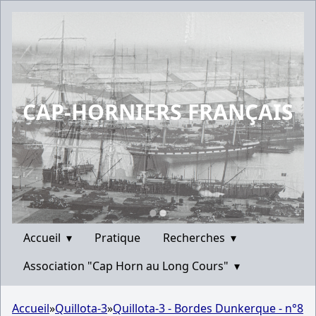
CAP-HORNIERS FRANÇAIS
Accueil
▾
Pratique
Recherches
▾
Association "Cap Horn au Long Cours"
▾
Accueil
»
Quillota-3
»
Quillota-3 - Bordes Dunkerque - n°8