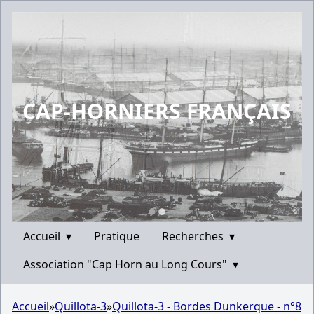
CAP-HORNIERS FRANÇAIS
Accueil
▾
Pratique
Recherches
▾
Association "Cap Horn au Long Cours"
▾
Accueil
»
Quillota-3
»
Quillota-3 - Bordes Dunkerque - n°8