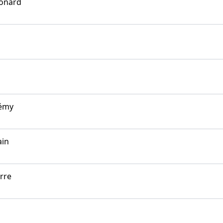
onard
émy
in
rre