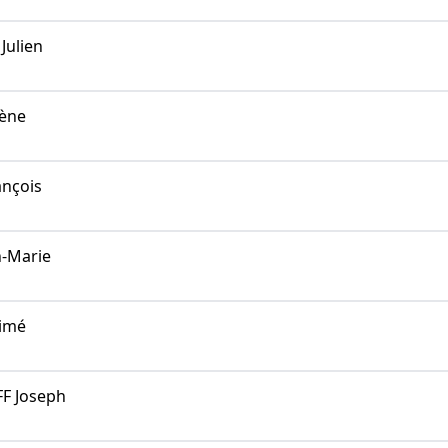
ulien
ène
nçois
-Marie
imé
F Joseph