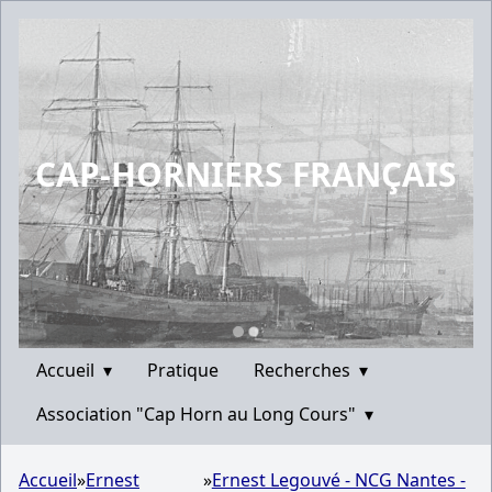
CAP-HORNIERS FRANÇAIS
Accueil
▾
Pratique
Recherches
▾
Association "Cap Horn au Long Cours"
▾
Accueil
»
Ernest
»
Ernest Legouvé - NCG Nantes -