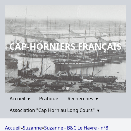
CAP-HORNIERS FRANÇAIS
Accueil
▾
Pratique
Recherches
▾
Association "Cap Horn au Long Cours"
▾
Accueil
»
Suzanne
»
Suzanne - B&C Le Havre - n°8