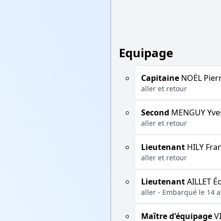
Equipage
Capitaine
NOËL Pier
aller et retour
Second
MENGUY Yve
aller et retour
Lieutenant
HILY Fra
aller et retour
Lieutenant
AILLET É
aller - Embarqué le 14 a
Maître d'équipage
V