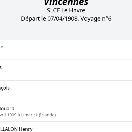
Vincennes
SLCF Le Havre
Départ le 07/04/1908, Voyage n°6
re
s
nçois
douard
vril 1909 à Limerick (Irlande)
ILLALON Henry