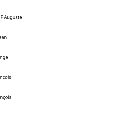
F Auguste
ean
nge
nçois
nçois