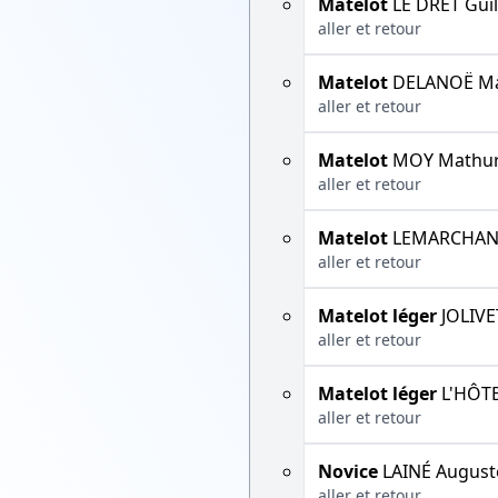
Matelot
LE DRET Gui
aller et retour
Matelot
DELANOË Ma
aller et retour
Matelot
MOY Mathur
aller et retour
Matelot
LEMARCHAND
aller et retour
Matelot léger
JOLIVE
aller et retour
Matelot léger
L'HÔTE
aller et retour
Novice
LAINÉ August
aller et retour