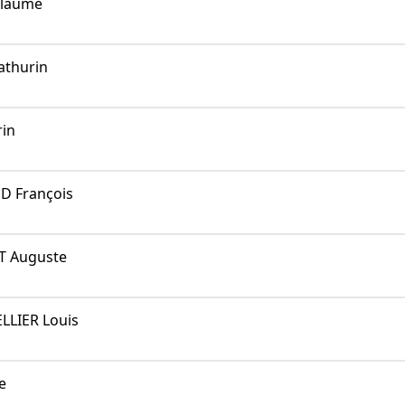
llaume
thurin
in
 François
T Auguste
LLIER Louis
e