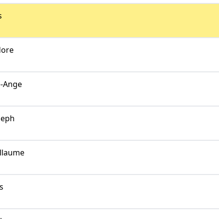
s
dore
-Ange
seph
llaume
s