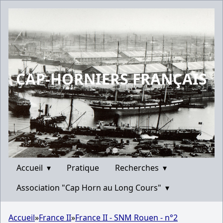
CAP-HORNIERS FRANÇAIS
Accueil
▾
Pratique
Recherches
▾
Association "Cap Horn au Long Cours"
▾
Accueil
»
France II
»
France II - SNM Rouen - n°2