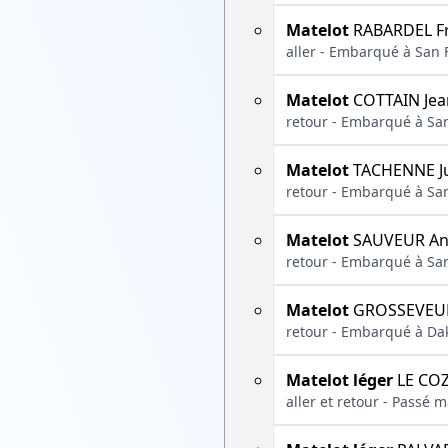
Matelot
RABARDEL Fr
aller - Embarqué à San 
Matelot
COTTAIN Jea
retour - Embarqué à San
Matelot
TACHENNE Ju
retour - Embarqué à San
Matelot
SAUVEUR An
retour - Embarqué à San
Matelot
GROSSEVEUR
retour - Embarqué à Dak
Matelot léger
LE CO
aller et retour - Passé ma