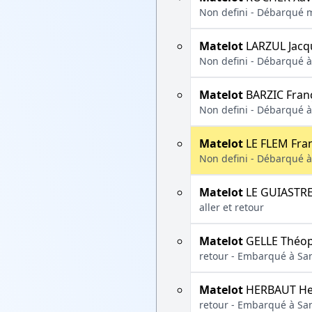
Non defini - Débarqué ma
Matelot
LARZUL Jacq
Non defini - Débarqué à 
Matelot
BARZIC Fran
Non defini - Débarqué à 
Matelot
LE FLEM Fra
Non defini - Débarqué à 
Matelot
LE GUIASTRE
aller et retour
Matelot
GELLE Théop
retour - Embarqué à San
Matelot
HERBAUT He
retour - Embarqué à San 