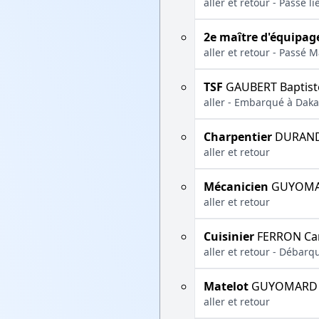
aller et retour - Passé l
2e maître d'équipag
aller et retour - Passé M
TSF
GAUBERT Baptist
aller - Embarqué à Dakar
Charpentier
DURAND
aller et retour
Mécanicien
GUYOMAR
aller et retour
Cuisinier
FERRON Cam
aller et retour - Débar
Matelot
GUYOMARD F
aller et retour