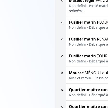
Matelot léger
PALVA
Non defini - Passé matel
Antonine
.
Fusilier marin
PLOUG
Non defini - Débarqué à
Fusilier marin
RENAU
Non defini - Débarqué à
Fusilier marin
TOURA
Non defini - Débarqué à
Mousse
MÉNOU Loui
aller et retour - Passé no
Quartier-maître ca
Non defini - Débarqué à
Quartier-maître ca