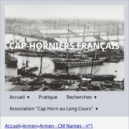
CAP-HORNIERS FRANÇAIS
Accueil
▾
Pratique
Recherches
▾
Association "Cap Horn au Long Cours"
▾
Accueil
»
Armen
»
Armen - CM Nantes - n°1