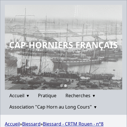
CAP-HORNIERS FRANÇAIS
Accueil
▾
Pratique
Recherches
▾
Association "Cap Horn au Long Cours"
▾
Accueil
»
Biessard
»
Biessard - CRTM Rouen - n°8