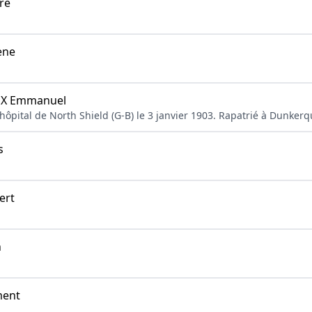
ré
ène
X Emmanuel
l'hôpital de North Shield (G-B) le 3 janvier 1903. Rapatrié à Dunkerq
s
ert
n
ment