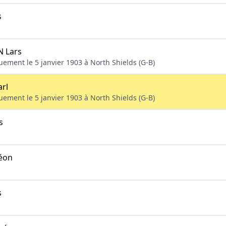
s
 Lars
uement le 5 janvier 1903 à North Shields (G-B)
rl
uement le 5 janvier 1903 à North Shields (G-B)
s
éon
s