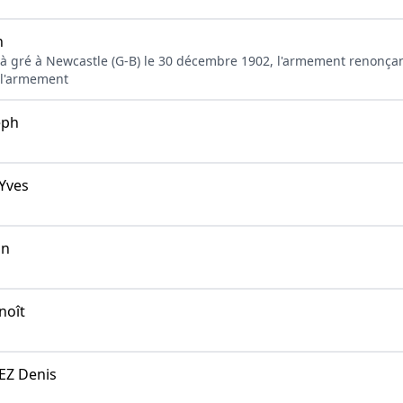
n
 à gré à Newcastle (G-B) le 30 décembre 1902, l'armement renonçan
 l'armement
eph
Yves
an
oît
Z Denis