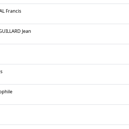
L Francis
UILLARD Jean
s
ophile