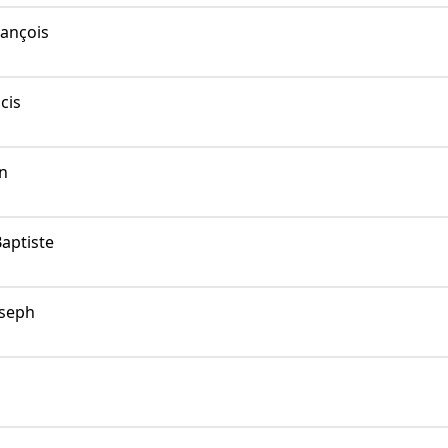
ançois
cis
n
aptiste
seph