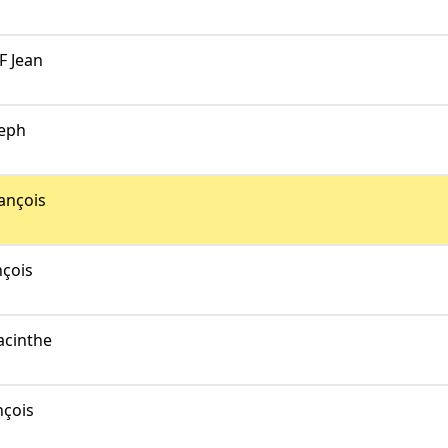
 Jean
eph
ançois
çois
cinthe
çois