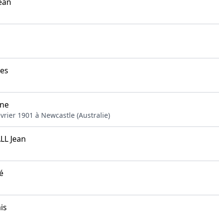
ean
es
ne
évrier 1901 à Newcastle (Australie)
L Jean
é
is