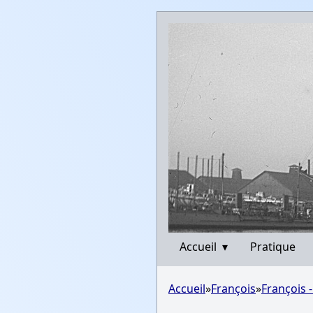
Accueil
▾
Pratique
Accueil
»
François
»
François 