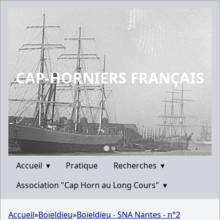
CAP-HORNIERS FRANÇAIS
Accueil
▾
Pratique
Recherches
▾
Association "Cap Horn au Long Cours"
▾
Accueil
»
Boïeldieu
»
Boïeldieu - SNA Nantes - n°2