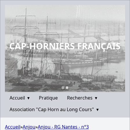
CAP-HORNIERS FRANÇAIS
Accueil
▾
Pratique
Recherches
▾
Association "Cap Horn au Long Cours"
▾
Accueil
»
Anjou
»
Anjou - RG Nantes - n°3