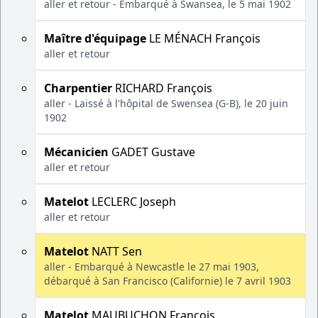
aller et retour - Embarqué à Swansea, le 5 mai 1902
Maître d'équipage
LE MÉNACH François
aller et retour
Charpentier
RICHARD François
aller - Laissé à l'hôpital de Swensea (G-B), le 20 juin
1902
Mécanicien
GADET Gustave
aller et retour
Matelot
LECLERC Joseph
aller et retour
Matelot
NATT Sen
aller - Embarqué à Newcastle le 27 mai 1903,
débarqué à San Francisco (Californie) le 7 avril 1903
Matelot
MAUBUCHON François