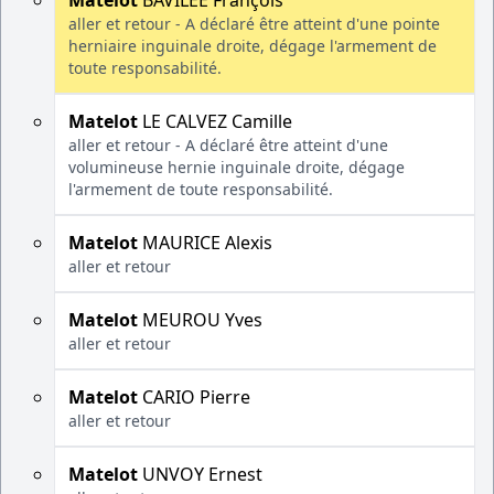
Matelot
BAVILÉE François
aller et retour - A déclaré être atteint d'une pointe
herniaire inguinale droite, dégage l'armement de
toute responsabilité.
Matelot
LE CALVEZ Camille
aller et retour - A déclaré être atteint d'une
volumineuse hernie inguinale droite, dégage
l'armement de toute responsabilité.
Matelot
MAURICE Alexis
aller et retour
Matelot
MEUROU Yves
aller et retour
Matelot
CARIO Pierre
aller et retour
Matelot
UNVOY Ernest