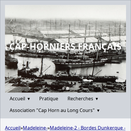
CAP-HORNIERS FRANÇAIS
Accueil
▾
Pratique
Recherches
▾
Association "Cap Horn au Long Cours"
▾
Accueil
»
Madeleine-
»
Madeleine-2 - Bordes Dunkerque -