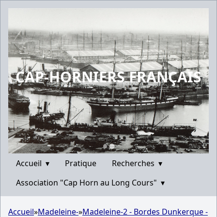
CAP-HORNIERS FRANÇAIS
Accueil
▾
Pratique
Recherches
▾
Association "Cap Horn au Long Cours"
▾
Accueil
»
Madeleine-
»
Madeleine-2 - Bordes Dunkerque -