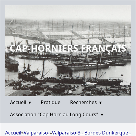
CAP-HORNIERS FRANÇAIS
Accueil
▾
Pratique
Recherches
▾
Association "Cap Horn au Long Cours"
▾
Accueil
»
Valparaiso-
»
Valparaiso-3 - Bordes Dunkerque -