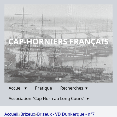
CAP-HORNIERS FRANÇAIS
Accueil
▾
Pratique
Recherches
▾
Association "Cap Horn au Long Cours"
▾
Accueil
»
Brizeux
»
Brizeux - VD Dunkerque - n°7