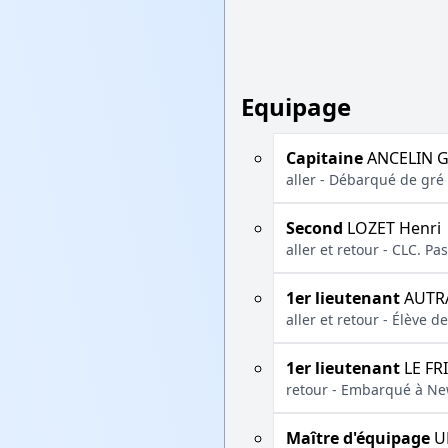
Equipage
Capitaine
ANCELIN G
aller - Débarqué de gré 
Second
LOZET Henri
aller et retour - CLC. P
1er lieutenant
AUTRA
aller et retour - Élève
1er lieutenant
LE FR
retour - Embarqué à New
Maître d'équipage
U