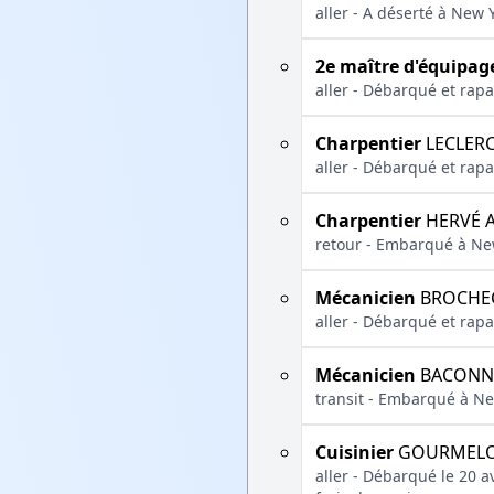
aller - A déserté à New 
2e maître d'équipag
aller - Débarqué et rap
Charpentier
LECLERC
aller - Débarqué et rap
Charpentier
HERVÉ A
retour - Embarqué à New
Mécanicien
BROCHEC
aller - Débarqué et rap
Mécanicien
BACONNA
transit - Embarqué à Ne
Cuisinier
GOURMELO
aller - Débarqué le 20 a