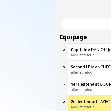
Equipage
Capitaine
DANIOU J
aller et retour
Second
LE MANCHEC 
aller et retour
1er lieutenant
BOURG
aller et retour
2e lieutenant
LAYEC 
aller et retour