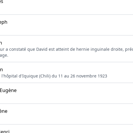
es
eph
n
teur a constaté que David est atteint de hernie inguinale droite, 
age.
an
 à l'hôpital d'Iquique (Chili) du 11 au 26 novembre 1923
Eugène
ène
enri