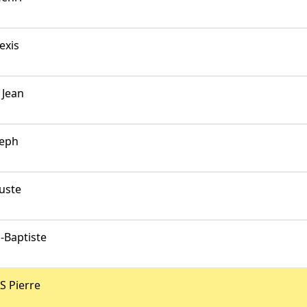
exis
Jean
eph
uste
-Baptiste
S Pierre