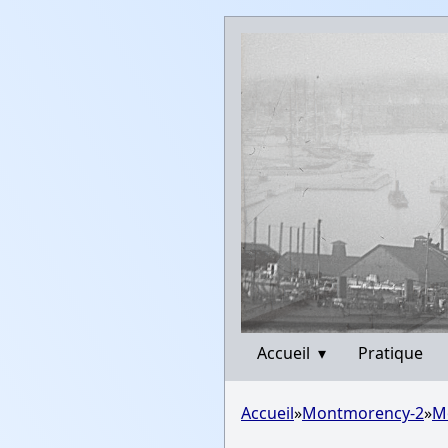
Accueil
▾
Pratique
Accueil
»
Montmorency-2
»
M