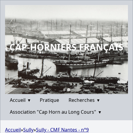
CAP-HORNIERS FRANÇAIS
Accueil
▾
Pratique
Recherches
▾
Association "Cap Horn au Long Cours"
▾
Accueil
»
Sully
»
Sully - CMF Nantes - n°9