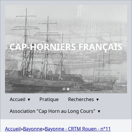
CAP-HORNIERS FRANÇAIS
Accueil
▾
Pratique
Recherches
▾
Association "Cap Horn au Long Cours"
▾
Accueil
»
Bayonne
»
Bayonne - CRTM Rouen - n°11