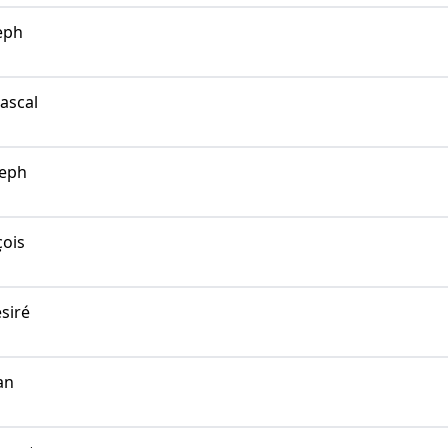
eph
ascal
eph
ois
siré
an