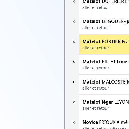
Matelot
DUPERIER Er
aller et retour
Matelot
LE GOUEFF J
aller et retour
Matelot
PORTIER Fra
aller et retour
Matelot
PILLET Louis
aller et retour
Matelot
MALCOSTE J
aller et retour
Matelot léger
LEYOND
aller et retour
Novice
FRIOUX Aimé
aller et retour - Passé 