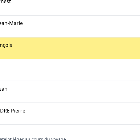
nest
ean-Marie
nçois
ean
RE Pierre
matelot léger au cours du voyage