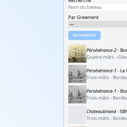
Recherche
Par Greement
RECHERCHE
Pérsévérance-2
- Bo
Quatre-mâts - Gla
Persévérance-1
- Le
Trois-mâts - Borde
Persévérance-1
- Bo
Trois-mâts - Borde
Chateaubriand
- SB
Trois-mâts - Borde