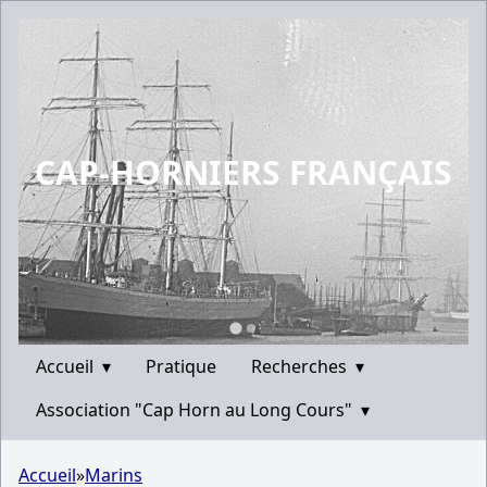
CAP-HORNIERS FRANÇAIS
Accueil
▾
Pratique
Recherches
▾
Association "Cap Horn au Long Cours"
▾
Accueil
»
Marins