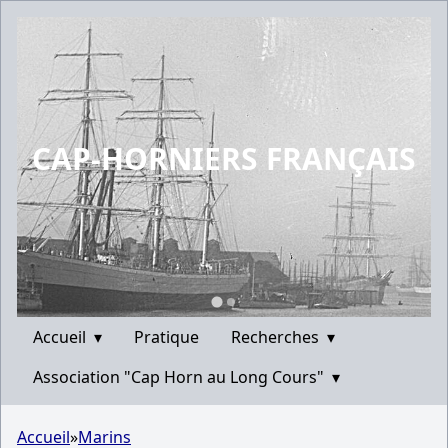
CAP-HORNIERS FRANÇAIS
Accueil
▾
Pratique
Recherches
▾
Association "Cap Horn au Long Cours"
▾
Accueil
»
Marins