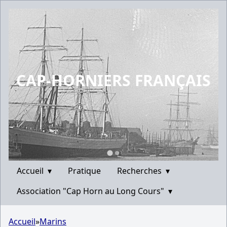
CAP-HORNIERS FRANÇAIS
Accueil
▾
Pratique
Recherches
▾
Association "Cap Horn au Long Cours"
▾
Accueil
»
Marins